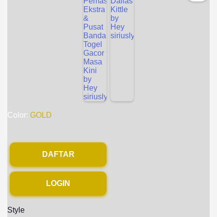
Color:
GOLD
DAFTAR
LOGIN
Style